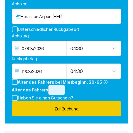
Abholort
Heraklion Airport (HER)
Unterschiedlicher Rückgabeort
Abholtag
04:30
Rückgabetag
04:30
Alter des Fahrers bei Mietbeginn:
30-65
Alter des Fahrers
Haben Sie einen Gutschein?
Zur Buchung