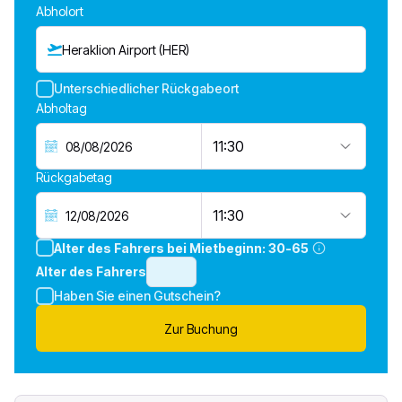
Abholort
Heraklion Airport (HER)
Unterschiedlicher Rückgabeort
Abholtag
11:30
Rückgabetag
11:30
Alter des Fahrers bei Mietbeginn:
30-65
Alter des Fahrers
Haben Sie einen Gutschein?
Zur Buchung