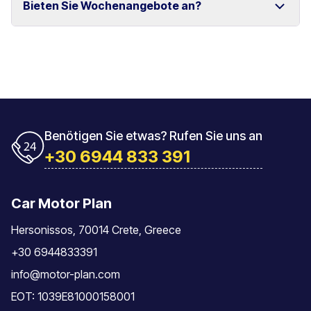
Bieten Sie Wochenangebote an?
und Rethymno.
Das Fahrzeug muss mit der gleichen Tankfüllung
zurückgegeben werden, mit der es übernommen
wurde.
Ja, wir bieten spezielle Wochenpreise für längere
Mietzeiträume an.
Benötigen Sie etwas? Rufen Sie uns an
+30 6944 833 391
Car Motor Plan
Hersonissos, 70014 Crete, Greece
+30 6944833391
info@motor-plan.com
EOT: 1039E81000158001