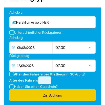
Abholort
Heraklion Airport (HER)
Unterschiedlicher Rückgabeort
Abholtag
07:00
Rückgabetag
07:00
Alter des Fahrers bei Mietbeginn:
30-65
Alter des Fahrers
Haben Sie einen Gutschein?
Zur Buchung