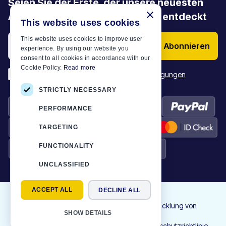
Seien Sie der Erste, der unsere neuesten
×
Angebote, Aktionen und Artikel entdeckt
This website uses cookies
This website uses cookies to improve user
Abonnieren
experience. By using our website you
consent to all cookies in accordance with our
Cookie Policy.
Read more
*
Ich habe die
Allgemeinen Geschäftsbedingungen
STRICTLY NECESSARY
PERFORMANCE
TARGETING
FUNCTIONALITY
UNCLASSIFIED
ACCEPT ALL
DECLINE ALL
©
2026
Motor-Plan
|
Alle Rechte vorbehalten. Design und Entwicklung von
SHOW DETAILS
NETMECHANICS
Kontakt
Nutzungsbedingungen
Cookies
Datenschutzrichtlinie