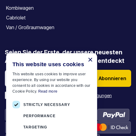
Kombiwagen
Cabriolet
Van / Großraumwagen
Seien Sie der Erste, der unsere neuesten
×
Angebote, Aktionen und Artikel entdeckt
This website uses cookies
This website uses cookies to improve user
Abonnieren
experience. By using our website you
consent to all cookies in accordance with our
Cookie Policy.
Read more
*
Ich habe die
Allgemeinen Geschäftsbedingungen
STRICTLY NECESSARY
PERFORMANCE
TARGETING