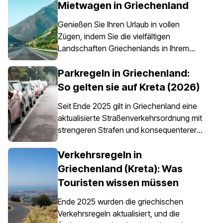
Mietwagen in Griechenland
Genießen Sie Ihren Urlaub in vollen
Zügen, indem Sie die vielfältigen
Landschaften Griechenlands in Ihrem
eigenen Tempo erkunden – etwas, das
dank eines Mietwagens ganz einfach
Parkregeln in Griechenland:
möglich ist. Es ist jedoch wichtig zu
So gelten sie auf Kreta (2026)
wissen, dass eine Autoversicherung in
Seit Ende 2025 gilt in Griechenland eine
Griechenland nicht nur eine Option ist,
aktualisierte Straßenverkehrsordnung mit
sondern für alle Mietfahrzeuge
strengeren Strafen und konsequenterer
vorgeschrieben ist.
Durchsetzung der Parkvorschriften,
insbesondere in Stadtzentren, an Häfen,
Verkehrsregeln in
in Fußgängerzonen und in
Griechenland (Kreta): Was
bewirtschafteten Parkbereichen. Die
Touristen wissen müssen
Parkregeln in Griechenland gelten
landesweit, doch das Parken auf Kreta
Ende 2025 wurden die griechischen
erfordert besondere Aufmerksamkeit, da
Verkehrsregeln aktualisiert, und die