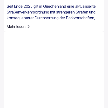
Seit Ende 2025 gilt in Griechenland eine aktualisierte
Straßenverkehrsordnung mit strengeren Strafen und
konsequenterer Durchsetzung der Parkvorschriften,
insbesondere in Stadtzentren, an Häfen, in
Mehr lesen
Fußgängerzonen und in bewirtschafteten
Parkbereichen. Die Parkregeln in Griechenland gelten
landesweit, doch das Parken auf Kreta erfordert
besondere Aufmerksamkeit, da die Insel historische
Zentren, enge Straßen, stark frequentierte Häfen und
saisonalen Touristenverkehr miteinander vereint.