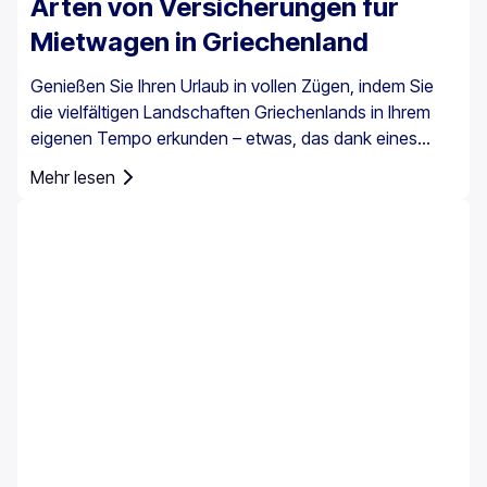
Arten von Versicherungen für
Mietwagen in Griechenland
Genießen Sie Ihren Urlaub in vollen Zügen, indem Sie
die vielfältigen Landschaften Griechenlands in Ihrem
eigenen Tempo erkunden – etwas, das dank eines
Mietwagens ganz einfach möglich ist. Es ist jedoch
Mehr lesen
wichtig zu wissen, dass eine Autoversicherung in
Griechenland nicht nur eine Option ist, sondern für alle
Mietfahrzeuge vorgeschrieben ist.