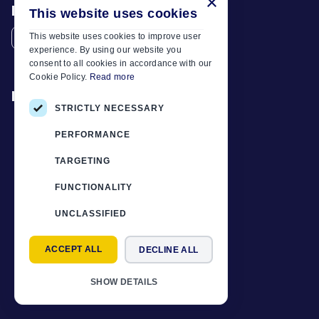
×
Folgen Sie uns
This website uses cookies
This website uses cookies to improve user
experience. By using our website you
consent to all cookies in accordance with our
Cookie Policy.
Read more
Nützliche Links
STRICTLY NECESSARY
Unsere Flotte
PERFORMANCE
Mietbedingungen
TARGETING
Reiseziele
FUNCTIONALITY
Unsere Preise beinhalten immer
Miettipps
UNCLASSIFIED
FAQ
ACCEPT ALL
DECLINE ALL
Kontaktieren Sie uns
Datenschutzbestimmungen
SHOW DETAILS