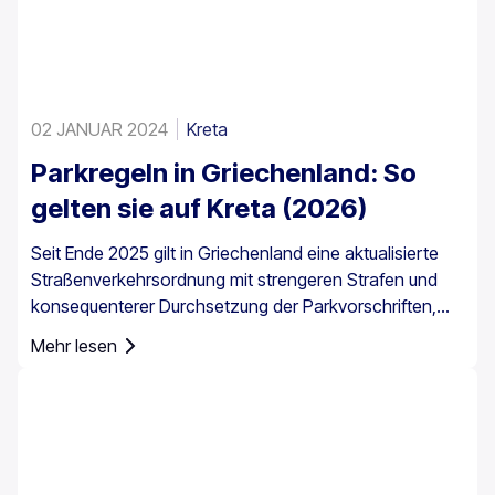
02 JANUAR 2024
Kreta
Parkregeln in Griechenland: So
gelten sie auf Kreta (2026)
Seit Ende 2025 gilt in Griechenland eine aktualisierte
Straßenverkehrsordnung mit strengeren Strafen und
konsequenterer Durchsetzung der Parkvorschriften,
insbesondere in Stadtzentren, an Häfen, in
Mehr lesen
Fußgängerzonen und in bewirtschafteten
Parkbereichen. Die Parkregeln in Griechenland gelten
landesweit, doch das Parken auf Kreta erfordert
besondere Aufmerksamkeit, da die Insel historische
Zentren, enge Straßen, stark frequentierte Häfen und
saisonalen Touristenverkehr miteinander vereint.