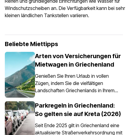
Reifen und grundlegende Einrichtungen wie Wasser für
Windschutzscheiben an. Die Verfügbarkeit kann bei sehr
kleinen ländlichen Tankstellen variieren.
Beliebte Miettipps
Arten von Versicherungen für
Mietwagen in Griechenland
Genießen Sie Ihren Urlaub in vollen
Zügen, indem Sie die vielfältigen
Landschaften Griechenlands in Ihrem
eigenen Tempo erkunden – etwas, das
dank eines Mietwagens ganz einfach
Parkregeln in Griechenland:
möglich ist. Es ist jedoch wichtig zu
So gelten sie auf Kreta (2026)
wissen, dass eine Autoversicherung in
Seit Ende 2025 gilt in Griechenland eine
Griechenland nicht nur eine Option ist,
aktualisierte Straßenverkehrsordnung mit
sondern für alle Mietfahrzeuge