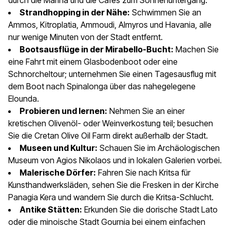
durch die Marina und die Cafés zum Sonnenuntergang.
Strandhopping in der Nähe:
Schwimmen Sie an
Ammos, Kitroplatia, Ammoudi, Almyros und Havania, alle
nur wenige Minuten von der Stadt entfernt.
Bootsausflüge in der Mirabello-Bucht:
Machen Sie
eine Fahrt mit einem Glasbodenboot oder eine
Schnorcheltour; unternehmen Sie einen Tagesausflug mit
dem Boot nach Spinalonga über das nahegelegene
Elounda.
Probieren und lernen:
Nehmen Sie an einer
kretischen Olivenöl- oder Weinverkostung teil; besuchen
Sie die Cretan Olive Oil Farm direkt außerhalb der Stadt.
Museen und Kultur:
Schauen Sie im Archäologischen
Museum von Agios Nikolaos und in lokalen Galerien vorbei.
Malerische Dörfer:
Fahren Sie nach Kritsa für
Kunsthandwerksläden, sehen Sie die Fresken in der Kirche
Panagia Kera und wandern Sie durch die Kritsa-Schlucht.
Antike Stätten:
Erkunden Sie die dorische Stadt Lato
oder die minoische Stadt Gournia bei einem einfachen