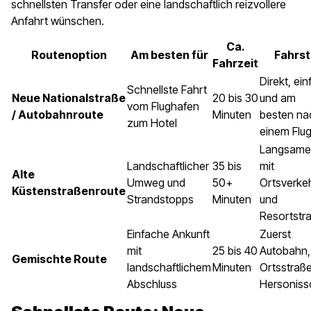
schnellsten Transfer oder eine landschaftlich reizvollere
Anfahrt wünschen.
Ca.
Routenoption
Am besten für
Fahrsti
Fahrzeit
Direkt, ei
Schnellste Fahrt
Neue Nationalstraße
20 bis 30
und am
vom Flughafen
/ Autobahnroute
Minuten
besten na
zum Hotel
einem Flu
Langsamer
Landschaftlicher
35 bis
mit
Alte
Umweg und
50+
Ortsverke
Küstenstraßenroute
Strandstopps
Minuten
und
Resortstr
Einfache Ankunft
Zuerst
mit
25 bis 40
Autobahn,
Gemischte Route
landschaftlichem
Minuten
Ortsstraße
Abschluss
Hersoniss