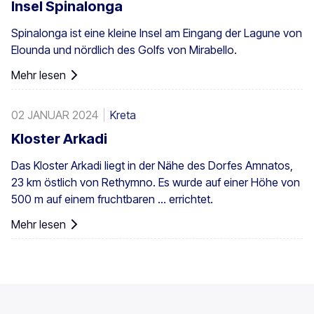
Ein ausreichend großer Bestand existiert auch in Preveli,
Insel Spinalonga
mit kleineren Gruppen an anderen Orten, z. B. in Agios
Spinalonga ist eine kleine Insel am Eingang der Lagune von
Nikitas. Die Palme kommt außerdem vereinzelt auf den
Elounda und nördlich des Golfs von Mirabello.
südwestlichen Ägäisinseln, auf Zypern und in der Türkei
vor.
Mehr lesen
02 JANUAR 2024
Kreta
Kloster Arkadi
Das Kloster Arkadi liegt in der Nähe des Dorfes Amnatos,
23 km östlich von Rethymno. Es wurde auf einer Höhe von
500 m auf einem fruchtbaren ... errichtet.
Mehr lesen