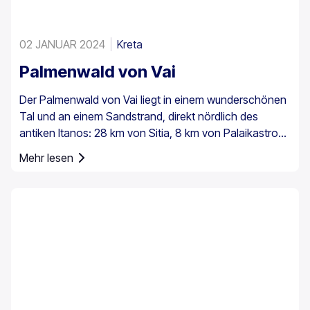
02 JANUAR 2024
Kreta
Palmenwald von Vai
Der Palmenwald von Vai liegt in einem wunderschönen
Tal und an einem Sandstrand, direkt nördlich des
antiken Itanos: 28 km von Sitia, 8 km von Palaikastro
und 6 km von Toplou über die jeweiligen Straßen
Mehr lesen
entfernt. Mit einer Fläche von 200 Stremmata (50
Acres) besteht er aus den einheimischen
Theophrastus-Palmen – der größten Kolonie nicht nur
in Griechenland, sondern in ganz Europa. Ein
ausreichend großer Bestand existiert auch in Preveli,
mit kleineren Gruppen an anderen Orten, z. B. in Agios
Nikitas. Die Palme kommt außerdem vereinzelt auf den
südwestlichen Ägäisinseln, auf Zypern und in der Türkei
vor.