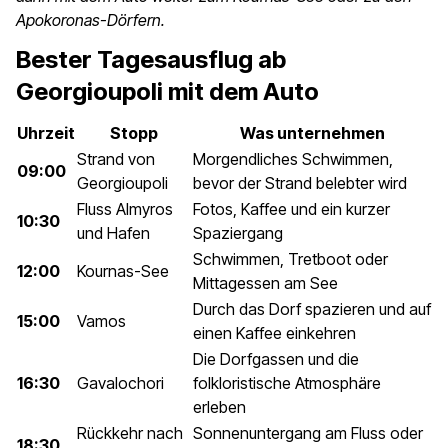
Apokoronas-Dörfern.
Bester Tagesausflug ab
Georgioupoli mit dem Auto
Uhrzeit
Stopp
Was unternehmen
Strand von
Morgendliches Schwimmen,
09:00
Georgioupoli
bevor der Strand belebter wird
Fluss Almyros
Fotos, Kaffee und ein kurzer
10:30
und Hafen
Spaziergang
Schwimmen, Tretboot oder
12:00
Kournas-See
Mittagessen am See
Durch das Dorf spazieren und auf
15:00
Vamos
einen Kaffee einkehren
Die Dorfgassen und die
16:30
Gavalochori
folkloristische Atmosphäre
erleben
Rückkehr nach
Sonnenuntergang am Fluss oder
18:30