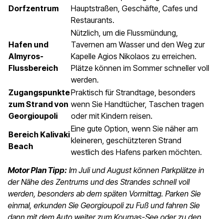
Dorfzentrum
Hauptstraßen, Geschäfte, Cafes und
Restaurants.
Nützlich, um die Flussmündung,
Hafen und
Tavernen am Wasser und den Weg zur
Almyros-
Kapelle Agios Nikolaos zu erreichen.
Flussbereich
Plätze können im Sommer schneller voll
werden.
Zugangspunkte
Praktisch für Strandtage, besonders
zum Strand von
wenn Sie Handtücher, Taschen tragen
Georgioupoli
oder mit Kindern reisen.
Eine gute Option, wenn Sie näher am
Bereich Kalivaki
kleineren, geschützteren Strand
Beach
westlich des Hafens parken möchten.
Motor Plan Tipp:
Im Juli und August können Parkplätze in
der Nähe des Zentrums und des Strandes schnell voll
werden, besonders ab dem späten Vormittag. Parken Sie
einmal, erkunden Sie Georgioupoli zu Fuß und fahren Sie
dann mit dem Auto weiter zum Kournas-See oder zu den