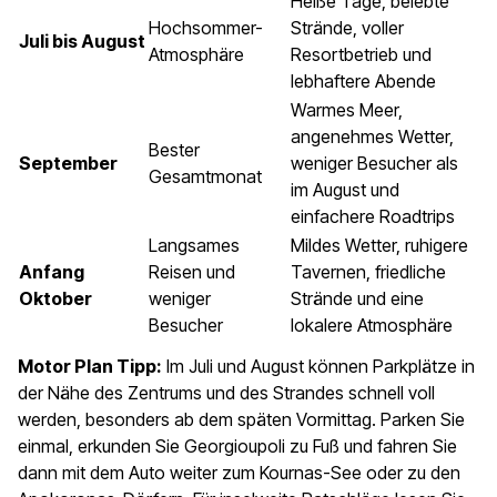
Heiße Tage, belebte
Hochsommer-
Strände, voller
Juli bis August
Atmosphäre
Resortbetrieb und
lebhaftere Abende
Warmes Meer,
angenehmes Wetter,
Bester
September
weniger Besucher als
Gesamtmonat
im August und
einfachere Roadtrips
Langsames
Mildes Wetter, ruhigere
Anfang
Reisen und
Tavernen, friedliche
Oktober
weniger
Strände und eine
Besucher
lokalere Atmosphäre
Motor Plan Tipp:
Im Juli und August können Parkplätze in
der Nähe des Zentrums und des Strandes schnell voll
werden, besonders ab dem späten Vormittag. Parken Sie
einmal, erkunden Sie Georgioupoli zu Fuß und fahren Sie
dann mit dem Auto weiter zum Kournas-See oder zu den