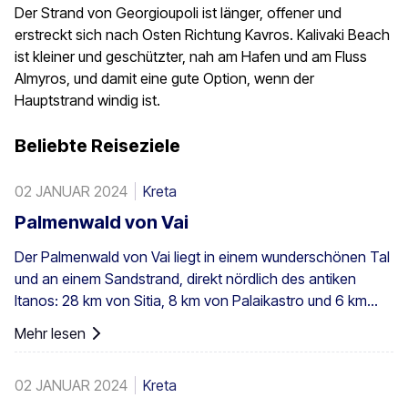
Der Strand von Georgioupoli ist länger, offener und
erstreckt sich nach Osten Richtung Kavros. Kalivaki Beach
ist kleiner und geschützter, nah am Hafen und am Fluss
Almyros, und damit eine gute Option, wenn der
Hauptstrand windig ist.
Beliebte Reiseziele
02 JANUAR 2024
Kreta
Palmenwald von Vai
Der Palmenwald von Vai liegt in einem wunderschönen Tal
und an einem Sandstrand, direkt nördlich des antiken
Itanos: 28 km von Sitia, 8 km von Palaikastro und 6 km
von Toplou über die jeweiligen Straßen entfernt. Mit einer
Mehr lesen
Fläche von 200 Stremmata (50 Acres) besteht er aus den
einheimischen Theophrastus-Palmen – der größten
02 JANUAR 2024
Kreta
Kolonie nicht nur in Griechenland, sondern in ganz Europa.