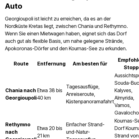
Auto
Georgioupoli ist leicht zu erreichen, da es an der
Nordküste Kretas liegt, zwischen Chania und Rethymno.
Wenn Sie einen Mietwagen haben, eignet sich das Dorf
auch gut als flexible Basis, um nahe gelegene Strände,
Apokoronas-Dörfer und den Kournas-See zu erkunden.
Empfohl
Route
Entfernung
Am besten für
Stopp
Aussichtsp
Souda-Buc
Tagesausflüge,
Chania nach
Etwa 38 bis
Kalyves,
Anreiseroute,
Georgioupoli
40 km
Almyrida,
Küstenpanoramafahrt
Vamos,
Gavalocho
Kournas-S
Rethymno
Einfacher Strand-
Etwa 20 bis
Dorf Kourn
nach
und-Natur-
21 km
Strand von