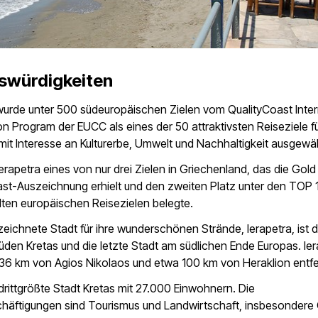
swürdigkeiten
wurde unter 500 südeuropäischen Zielen vom QualityCoast Inter
ion Program der EUCC als eines der 50 attraktivsten Reiseziele f
it Interesse an Kulturerbe, Umwelt und Nachhaltigkeit ausgewäh
erapetra eines von nur drei Zielen in Griechenland, das die Gold
ast-Auszeichnung erhielt und den zweiten Platz unter den TOP 
ten europäischen Reisezielen belegte.
eichnete Stadt für ihre wunderschönen Strände, Ierapetra, ist d
üden Kretas und die letzte Stadt am südlichen Ende Europas. Ie
 36 km von Agios Nikolaos und etwa 100 km von Heraklion entfe
e drittgrößte Stadt Kretas mit 27.000 Einwohnern. Die
häftigungen sind Tourismus und Landwirtschaft, insbesondere