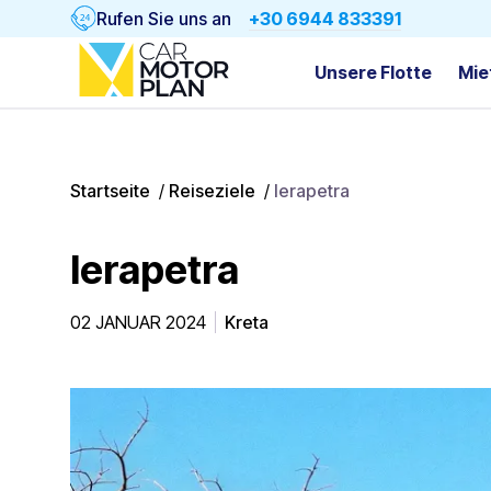
Rufen Sie uns an
+30 6944 833391
Unsere Flotte
Mie
Startseite
/
Reiseziele
/
Ierapetra
Ierapetra
02 JANUAR 2024
Kreta