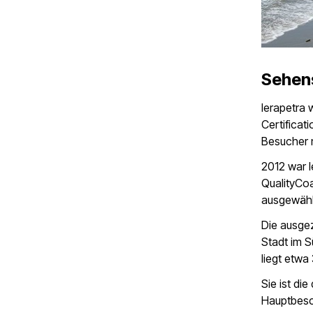
Sehen
Ierapetra 
Certificat
Besucher m
2012 war I
QualityCo
ausgewähl
Die ausgez
Stadt im S
liegt etwa
Sie ist di
Hauptbesc