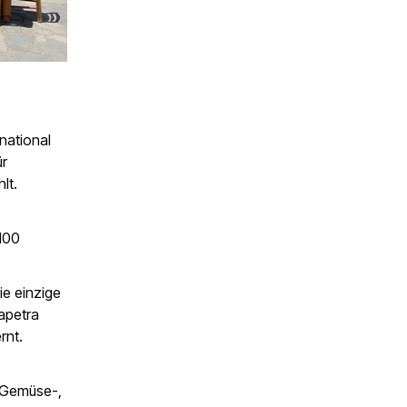
national
ür
lt.
100
ie einzige
rapetra
rnt.
 Gemüse-,