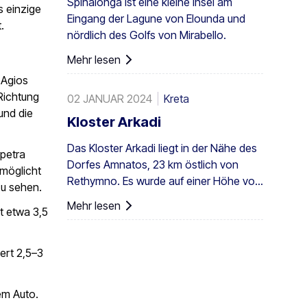
Spinalonga ist eine kleine Insel am
Kolonie nicht nur in Griechenland,
s einzige
Eingang der Lagune von Elounda und
sondern in ganz Europa. Ein
.
nördlich des Golfs von Mirabello.
ausreichend großer Bestand existiert
auch in Preveli, mit kleineren Gruppen an
Mehr lesen
anderen Orten, z. B. in Agios Nikitas. Die
 Agios
Palme kommt außerdem vereinzelt auf
Richtung
02 JANUAR 2024
Kreta
den südwestlichen Ägäisinseln, auf
und die
Zypern und in der Türkei vor.
Kloster Arkadi
Das Kloster Arkadi liegt in der Nähe des
apetra
Dorfes Amnatos, 23 km östlich von
rmöglicht
Rethymno. Es wurde auf einer Höhe von
zu sehen.
500 m auf einem fruchtbaren ...
Mehr lesen
t etwa 3,5
errichtet.
ert 2,5–3
em Auto.