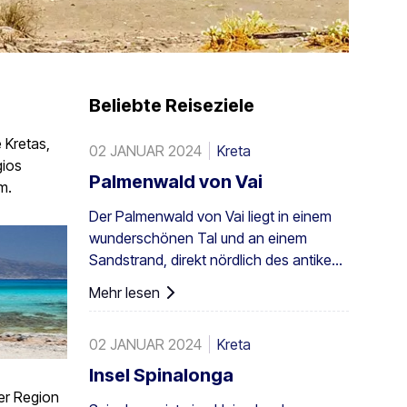
Beliebte Reiseziele
e Kretas,
02 JANUAR 2024
Kreta
gios
Palmenwald von Vai
m.
Der Palmenwald von Vai liegt in einem
wunderschönen Tal und an einem
Sandstrand, direkt nördlich des antiken
Itanos: 28 km von Sitia, 8 km von
Mehr lesen
Palaikastro und 6 km von Toplou über
die jeweiligen Straßen entfernt. Mit einer
02 JANUAR 2024
Kreta
Fläche von 200 Stremmata (50 Acres)
besteht er aus den einheimischen
Insel Spinalonga
Theophrastus-Palmen – der größten
der Region