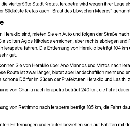
d die viertgrößte Stadt Kretas. Ierapetra wird wegen ihrer Lage al
der Südküste Kretas auch „Braut des Libyschen Meeres“ genannt
se
n Heraklio sind, mieten Sie ein Auto und folgen der Straße nach
Sie sollten Agios Nikolaos erreichen, aber rechts abbiegen und 
 Ierapetra fahren. Die Entfernung von Heraklio beträgt 104 km 
sehr gut.
 können Sie von Heraklio über Ano Viannos und Mirtos nach Ier
ese Route ist zwar länger, bietet aber landschaftlich mehr und e
le schöne Dörfer im Süden der Präfekturen Heraklio und Lasithi 
nung von Chania nach Ierapetra beträgt 240 km, die Fahrt dauer
nung von Rethimno nach Ierapetra beträgt 185 km, die Fahrt dau
nnten Entfernungen und Routen beziehen sich auf Fahrten mit d