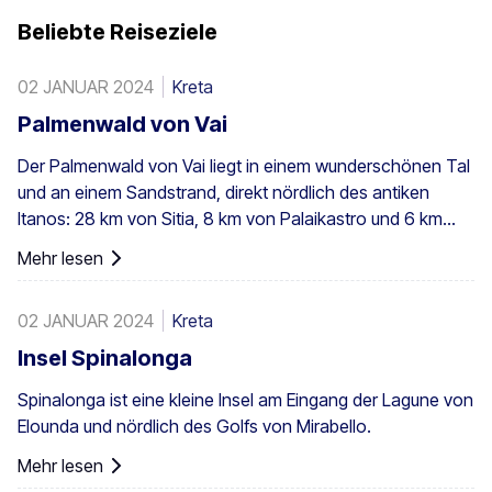
Beliebte Reiseziele
02 JANUAR 2024
Kreta
Palmenwald von Vai
Der Palmenwald von Vai liegt in einem wunderschönen Tal
und an einem Sandstrand, direkt nördlich des antiken
Itanos: 28 km von Sitia, 8 km von Palaikastro und 6 km
von Toplou über die jeweiligen Straßen entfernt. Mit einer
Mehr lesen
Fläche von 200 Stremmata (50 Acres) besteht er aus den
einheimischen Theophrastus-Palmen – der größten
02 JANUAR 2024
Kreta
Kolonie nicht nur in Griechenland, sondern in ganz Europa.
Ein ausreichend großer Bestand existiert auch in Preveli,
Insel Spinalonga
mit kleineren Gruppen an anderen Orten, z. B. in Agios
Spinalonga ist eine kleine Insel am Eingang der Lagune von
Nikitas. Die Palme kommt außerdem vereinzelt auf den
Elounda und nördlich des Golfs von Mirabello.
südwestlichen Ägäisinseln, auf Zypern und in der Türkei
vor.
Mehr lesen