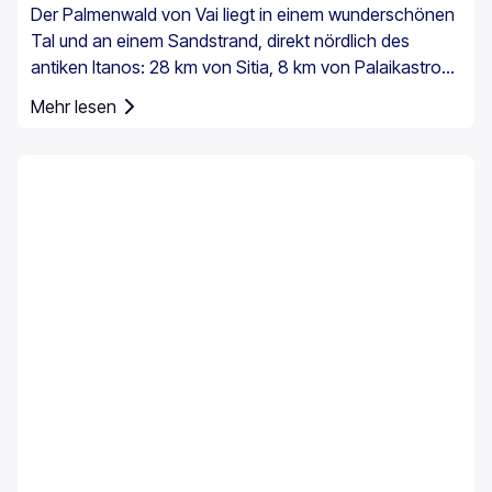
Der Palmenwald von Vai liegt in einem wunderschönen
Tal und an einem Sandstrand, direkt nördlich des
antiken Itanos: 28 km von Sitia, 8 km von Palaikastro
und 6 km von Toplou über die jeweiligen Straßen
Mehr lesen
entfernt. Mit einer Fläche von 200 Stremmata (50
Acres) besteht er aus den einheimischen
Theophrastus-Palmen – der größten Kolonie nicht nur
in Griechenland, sondern in ganz Europa. Ein
ausreichend großer Bestand existiert auch in Preveli,
mit kleineren Gruppen an anderen Orten, z. B. in Agios
Nikitas. Die Palme kommt außerdem vereinzelt auf den
südwestlichen Ägäisinseln, auf Zypern und in der Türkei
vor.