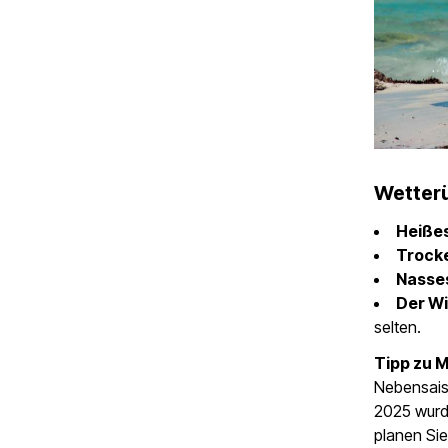
Wetterü
Heißes
Trocke
Nasses
Der Wi
selten.
Tipp zu
Nebensais
2025 wurde
planen Sie