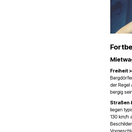
Fortb
Mietwa
Freiheit 
Bergdörfe
der Regel 
bergig sei
Straßen 
liegen typ
130 km/h a
Beschilder
Vorgeschl