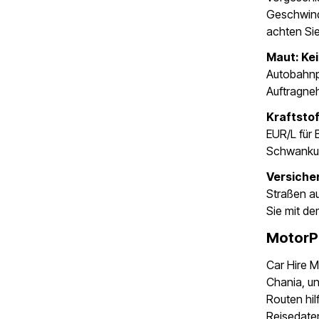
Geschwind
achten Sie
Maut: Ke
Autobahnp
Auftragneh
Kraftstof
EUR/L für 
Schwanku
Versicher
Straßen au
Sie mit d
MotorP
Car Hire M
Chania, un
Routen hilf
Reisedate