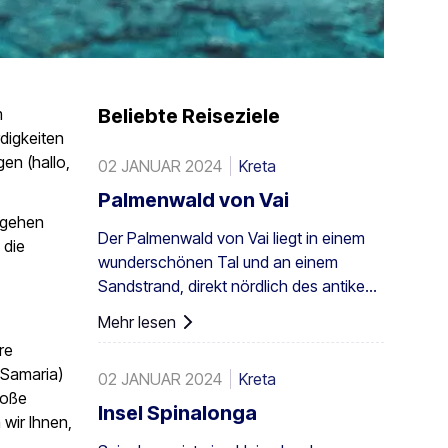
m
Beliebte Reiseziele
digkeiten
en (hallo,
02 JANUAR 2024
Kreta
Palmenwald von Vai
 gehen
Der Palmenwald von Vai liegt in einem
 die
wunderschönen Tal und an einem
Sandstrand, direkt nördlich des antiken
Itanos: 28 km von Sitia, 8 km von
Mehr lesen
Palaikastro und 6 km von Toplou über
re
die jeweiligen Straßen entfernt. Mit einer
(Samaria)
02 JANUAR 2024
Kreta
Fläche von 200 Stremmata (50 Acres)
roße
besteht er aus den einheimischen
Insel Spinalonga
 wir Ihnen,
Theophrastus-Palmen – der größten