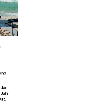
:
sind
 der
 Jahr
ürt,