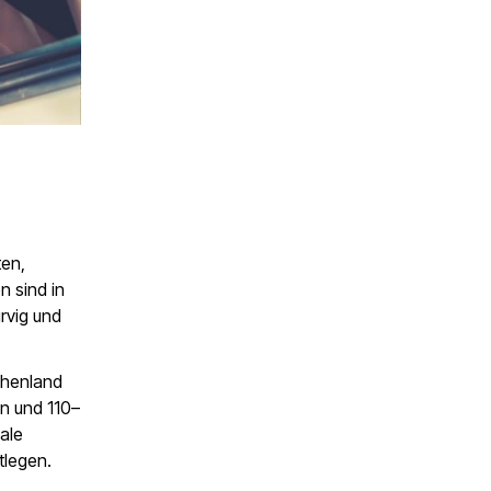
ten,
 sind in
rvig und
chenland
en und 110–
ale
tlegen.