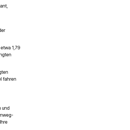
ant,
der
 etwa 1,79
ingten
gten
l fahren
n und
Einweg-
Ihre