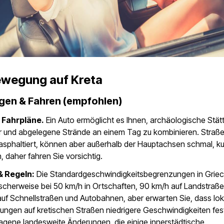
ewegung auf Kreta
gen & Fahren (empfohlen)
> Fahrpläne.
Ein Auto ermöglicht es Ihnen, archäologische Stät
r und abgelegene Strände an einem Tag zu kombinieren. Straßen
asphaltiert, können aber außerhalb der Hauptachsen schmal, ku
n, daher fahren Sie vorsichtig.
& Regeln:
Die Standardgeschwindigkeitsbegrenzungen in Grie
ischerweise bei 50 km/h in Ortschaften, 90 km/h auf Landstraß
uf Schnellstraßen und Autobahnen, aber erwarten Sie, dass lok
ungen auf kretischen Straßen niedrigere Geschwindigkeiten fes
agene landesweite Änderungen, die einige innerstädtische