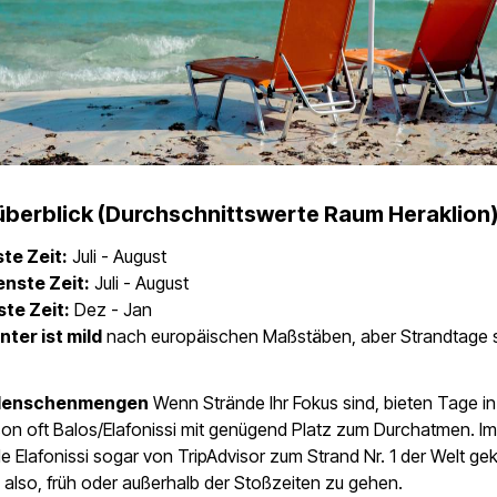
berblick (Durchschnittswerte Raum Heraklion)
te Zeit:
Juli - August
nste Zeit:
Juli - August
te Zeit:
Dez - Jan
nter ist mild
nach europäischen Maßstäben, aber Strandtage 
 Menschenmengen
Wenn Strände Ihr Fokus sind, bieten Tage in
on oft Balos/Elafonissi mit genügend Platz zum Durchatmen. Im
 Elafonissi sogar von TripAdvisor zum Strand Nr. 1 der Welt gek
 also, früh oder außerhalb der Stoßzeiten zu gehen.