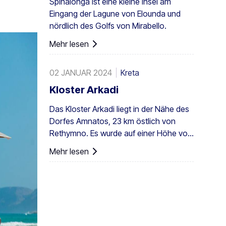
Spinalonga ist eine kleine Insel am
Kolonie nicht nur in Griechenland,
Eingang der Lagune von Elounda und
sondern in ganz Europa. Ein
nördlich des Golfs von Mirabello.
ausreichend großer Bestand existiert
auch in Preveli, mit kleineren Gruppen an
Mehr lesen
anderen Orten, z. B. in Agios Nikitas. Die
Palme kommt außerdem vereinzelt auf
02 JANUAR 2024
Kreta
den südwestlichen Ägäisinseln, auf
Zypern und in der Türkei vor.
Kloster Arkadi
Das Kloster Arkadi liegt in der Nähe des
Dorfes Amnatos, 23 km östlich von
Rethymno. Es wurde auf einer Höhe von
500 m auf einem fruchtbaren ...
Mehr lesen
errichtet.