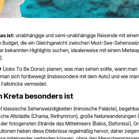
as ist:
unabhängige und semi-unabhängige Reisende mit eine
 Budget, die ein Gleichgewicht zwischen Must-See-Sehenswür
r bekannten Highlights suchen, idealerweise mit einem Mietwag
).
D
(Jobs To Be Done): planen, was man sehen sollte, wann man
e man sich fortbewegt (insbesondere mit dem Auto) und wie man
 Fallstricke vermeidet.
 Kreta besonders ist
et klassische Sehenswürdigkeiten (minoische Paläste), begehba
sche Altstädte (Chania, Rethymnon), große Naturwanderungen 
 der fotogensten Strände des Mittelmeers (Balos, Elafonissi). G
tutionen heben diese Erlebnisse regelmäßig hervor, daher zeigen
iese miteinander verbinden können, ohne den Menschenmassen