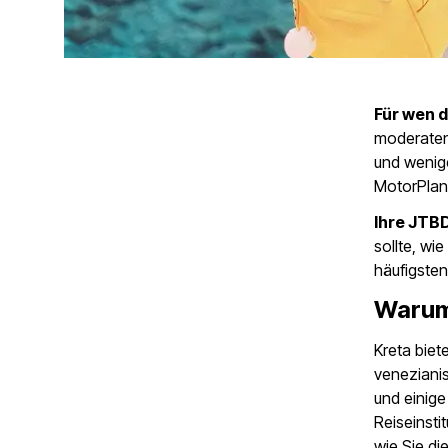
Für wen d
moderaten
und wenige
MotorPlan
Ihre JTB
sollte, wi
häufigsten
Warum
Kreta biet
veneziani
und einige
Reiseinsti
wie Sie d