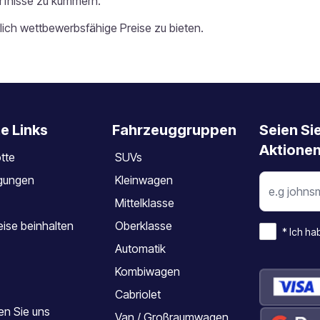
ürfnisse zu kümmern.
ürlich wettbewerbsfähige Preise zu bieten.
e Links
Fahrzeuggruppen
Seien Si
Aktionen
tte
SUVs
gungen
Kleinwagen
Mittelklasse
ise beinhalten
Oberklasse
*
Ich ha
Automatik
Kombiwagen
Cabriolet
en Sie uns
Van / Großraumwagen