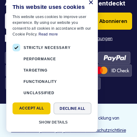
×
Angebote, Aktionen und Artikel entdeckt
This website uses cookies
This website uses cookies to improve user
Abonnieren
experience. By using our website you
consent to all cookies in accordance with our
Cookie Policy.
Read more
*
Ich habe die
Allgemeinen Geschäftsbedingungen
STRICTLY NECESSARY
PERFORMANCE
TARGETING
FUNCTIONALITY
UNCLASSIFIED
ACCEPT ALL
DECLINE ALL
©
2026
Motor-Plan
|
Alle Rechte vorbehalten. Design und Entwicklung von
SHOW DETAILS
NETMECHANICS
Kontakt
Nutzungsbedingungen
Cookies
Datenschutzrichtlinie