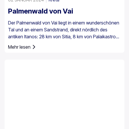
Palmenwald von Vai
Der Palmenwald von Vai liegt in einem wunderschönen
Tal und an einem Sandstrand, direkt nördlich des
antiken Itanos: 28 km von Sitia, 8 km von Palaikastro
und 6 km von Toplou über die jeweiligen Straßen
Mehr lesen
entfernt. Mit einer Fläche von 200 Stremmata (50
Acres) besteht er aus den einheimischen
Theophrastus-Palmen – der größten Kolonie nicht nur
in Griechenland, sondern in ganz Europa. Ein
ausreichend großer Bestand existiert auch in Preveli,
mit kleineren Gruppen an anderen Orten, z. B. in Agios
Nikitas. Die Palme kommt außerdem vereinzelt auf den
südwestlichen Ägäisinseln, auf Zypern und in der Türkei
vor.