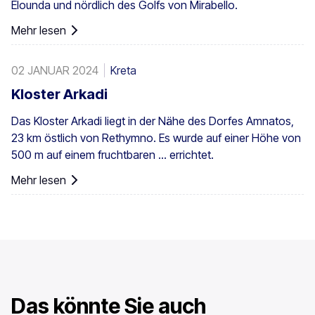
Elounda und nördlich des Golfs von Mirabello.
südwestlichen Ägäisinseln, auf Zypern und in der Türkei
vor.
Mehr lesen
02 JANUAR 2024
Kreta
Kloster Arkadi
Das Kloster Arkadi liegt in der Nähe des Dorfes Amnatos,
23 km östlich von Rethymno. Es wurde auf einer Höhe von
500 m auf einem fruchtbaren ... errichtet.
Mehr lesen
Das könnte Sie auch