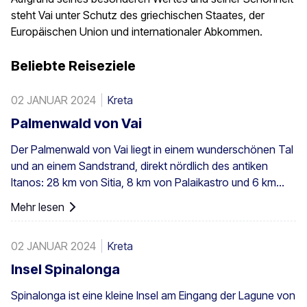
steht Vai unter Schutz des griechischen Staates, der
Europäischen Union und internationaler Abkommen.
Beliebte Reiseziele
02 JANUAR 2024
Kreta
Palmenwald von Vai
Der Palmenwald von Vai liegt in einem wunderschönen Tal
und an einem Sandstrand, direkt nördlich des antiken
Itanos: 28 km von Sitia, 8 km von Palaikastro und 6 km
von Toplou über die jeweiligen Straßen entfernt. Mit einer
Mehr lesen
Fläche von 200 Stremmata (50 Acres) besteht er aus den
einheimischen Theophrastus-Palmen – der größten
02 JANUAR 2024
Kreta
Kolonie nicht nur in Griechenland, sondern in ganz Europa.
Ein ausreichend großer Bestand existiert auch in Preveli,
Insel Spinalonga
mit kleineren Gruppen an anderen Orten, z. B. in Agios
Spinalonga ist eine kleine Insel am Eingang der Lagune von
Nikitas. Die Palme kommt außerdem vereinzelt auf den