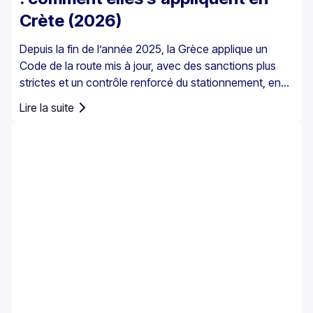
Crète (2026)
Depuis la fin de l’année 2025, la Grèce applique un
Code de la route mis à jour, avec des sanctions plus
strictes et un contrôle renforcé du stationnement, en
particulier dans les centres-villes, les ports, les zones
Lire la suite
piétonnes et les zones de stationnement réglementé.
Les règles de stationnement en Grèce sont définies au
niveau national, mais le stationnement en Crète
demande une attention particulière en raison du
mélange de centres historiques, de rues étroites, de
ports très fréquentés et du trafic touristique saisonnier
sur l’île.