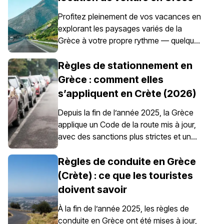
Profitez pleinement de vos vacances en
explorant les paysages variés de la
Grèce à votre propre rythme — quelque
chose rendu possible grâce à la location
de voiture. Il est toutefois essentiel de
Règles de stationnement en
comprendre qu’en Grèce, l’assurance
Grèce : comment elles
automobile n’est pas simplement une
s’appliquent en Crète (2026)
option ; elle est obligatoire pour tous les
véhicules de location.
Depuis la fin de l’année 2025, la Grèce
applique un Code de la route mis à jour,
avec des sanctions plus strictes et un
contrôle renforcé du stationnement, en
particulier dans les centres-villes, les
Règles de conduite en Grèce
ports, les zones piétonnes et les zones
(Crète) : ce que les touristes
de stationnement réglementé. Les règles
doivent savoir
de stationnement en Grèce sont définies
au niveau national, mais le stationnement
À la fin de l’année 2025, les règles de
en Crète demande une attention
conduite en Grèce ont été mises à jour,