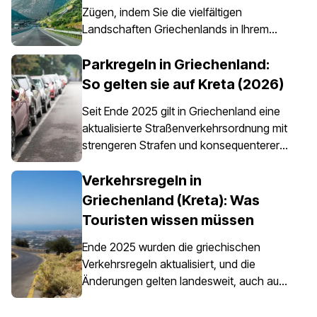
Zügen, indem Sie die vielfältigen
Landschaften Griechenlands in Ihrem
eigenen Tempo erkunden – etwas, das
dank eines Mietwagens ganz einfach
Parkregeln in Griechenland:
möglich ist. Es ist jedoch wichtig zu
So gelten sie auf Kreta (2026)
wissen, dass eine Autoversicherung in
Seit Ende 2025 gilt in Griechenland eine
Griechenland nicht nur eine Option ist,
aktualisierte Straßenverkehrsordnung mit
sondern für alle Mietfahrzeuge
strengeren Strafen und konsequenterer
vorgeschrieben ist.
Durchsetzung der Parkvorschriften,
insbesondere in Stadtzentren, an Häfen,
Verkehrsregeln in
in Fußgängerzonen und in
Griechenland (Kreta): Was
bewirtschafteten Parkbereichen. Die
Touristen wissen müssen
Parkregeln in Griechenland gelten
landesweit, doch das Parken auf Kreta
Ende 2025 wurden die griechischen
erfordert besondere Aufmerksamkeit, da
Verkehrsregeln aktualisiert, und die
die Insel historische Zentren, enge
Änderungen gelten landesweit, auch auf
Straßen, stark frequentierte Häfen und
Kreta. Diese Neuerungen betreffen das
saisonalen Touristenverkehr miteinander
Fahren im Alltag, insbesondere die