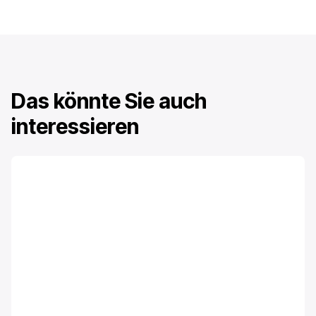
vereint.
Geschwindigkeitsüberwachung und die
Pflichten der Fahrer.
Das könnte Sie auch
interessieren