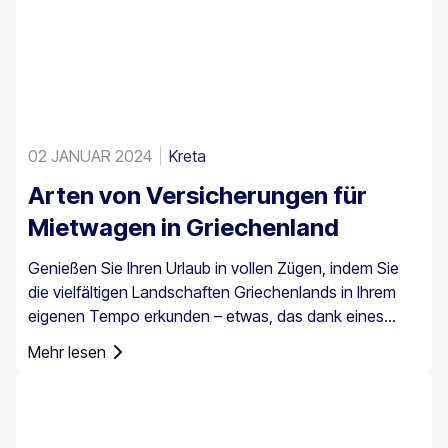
02 JANUAR 2024
Kreta
Arten von Versicherungen für
Mietwagen in Griechenland
Genießen Sie Ihren Urlaub in vollen Zügen, indem Sie
die vielfältigen Landschaften Griechenlands in Ihrem
eigenen Tempo erkunden – etwas, das dank eines
Mietwagens ganz einfach möglich ist. Es ist jedoch
Mehr lesen
wichtig zu wissen, dass eine Autoversicherung in
Griechenland nicht nur eine Option ist, sondern für alle
Mietfahrzeuge vorgeschrieben ist.