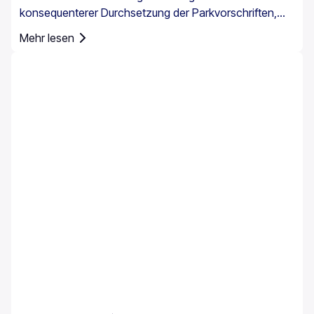
konsequenterer Durchsetzung der Parkvorschriften,
insbesondere in Stadtzentren, an Häfen, in
Mehr lesen
Fußgängerzonen und in bewirtschafteten
Parkbereichen. Die Parkregeln in Griechenland gelten
landesweit, doch das Parken auf Kreta erfordert
besondere Aufmerksamkeit, da die Insel historische
Zentren, enge Straßen, stark frequentierte Häfen und
saisonalen Touristenverkehr miteinander vereint.