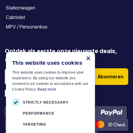
Stationwagen
Cabriolet
MPV / Personenbus
Ontdek als eerste onze nieuwste deals,
×
aanbiedingen en artikelen
This website uses cookies
This website uses cookies to improve user
Abonneren
experience. By using our website you
consent to all cookies in accordance with our
Cookie Policy.
Read more
*
Ik heb de
Algemene voorwaarden
STRICTLY NECESSARY
PERFORMANCE
TARGETING