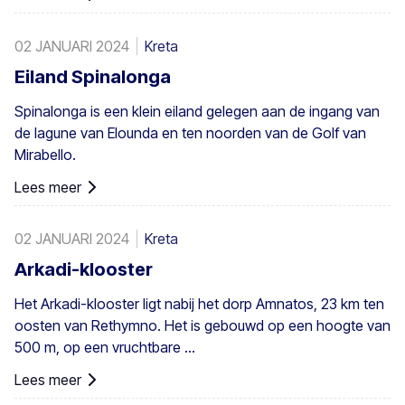
en bestaat uit inheemse Theophrastus-palmen – de
grootste kolonie niet alleen in Griekenland maar ook in
02 JANUARI 2024
Kreta
heel Europa. Een voldoende groot bestand bestaat in
Preveli, met kleinere groepen elders, bijvoorbeeld bij Agios
Eiland Spinalonga
Nikitas. De palm komt ook hier en daar voor op de
Spinalonga is een klein eiland gelegen aan de ingang van
zuidwestelijke Egeïsche eilanden, Cyprus en in Turkije.
de lagune van Elounda en ten noorden van de Golf van
Mirabello.
Lees meer
02 JANUARI 2024
Kreta
Arkadi-klooster
Het Arkadi-klooster ligt nabij het dorp Amnatos, 23 km ten
oosten van Rethymno. Het is gebouwd op een hoogte van
500 m, op een vruchtbare ...
Lees meer