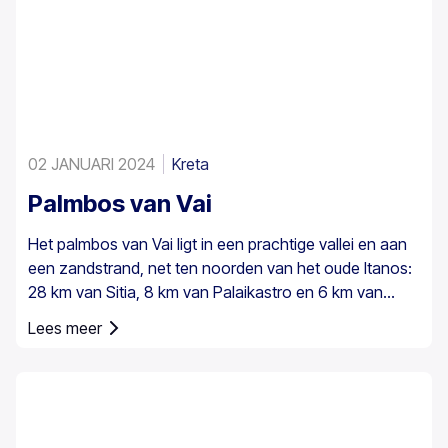
02 JANUARI 2024
Kreta
Palmbos van Vai
Het palmbos van Vai ligt in een prachtige vallei en aan
een zandstrand, net ten noorden van het oude Itanos:
28 km van Sitia, 8 km van Palaikastro en 6 km van
Toplou via hun respectieve wegen. Het beslaat 200
Lees meer
stremmata (50 acres) en bestaat uit inheemse
Theophrastus-palmen – de grootste kolonie niet alleen
in Griekenland maar ook in heel Europa. Een voldoende
groot bestand bestaat in Preveli, met kleinere groepen
elders, bijvoorbeeld bij Agios Nikitas. De palm komt ook