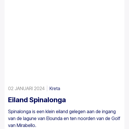
hier en daar voor op de zuidwestelijke Egeïsche
eilanden, Cyprus en in Turkije.
02 JANUARI 2024
Kreta
Eiland Spinalonga
Spinalonga is een klein eiland gelegen aan de ingang
van de lagune van Elounda en ten noorden van de Golf
van Mirabello.