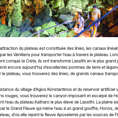
attraction du plateau est constituée des linies, les canaux linéai
 par les Vénitiens pour transporter l’eau à travers le plateau. Lor
ont conquis la Crète, ils ont transformé Lassithi en le plus grand 
 fournit encore aujourd’hui d’excellentes pommes de terre et légum
r le plateau, vous trouverez des linies, de grands canaux transp
istance du village d’Agios Konstantinos et du réservoir artificiel 
ons rouges, vous trouverez le canyon imposant et escarpé de H
nt l’eau du plateau Katharo le plus élevé de Lassithi. La plaine es
par le Grand Fleuve qui mène l’eau à un grand gouffre, Honos, de
ateau, d’où elle rejoint le fleuve Aposelemis par les sources de 