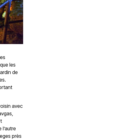
res
sque les
jardin de
es.
ortant
voisin avec
avgas,
t
 l’autre
Fleges près