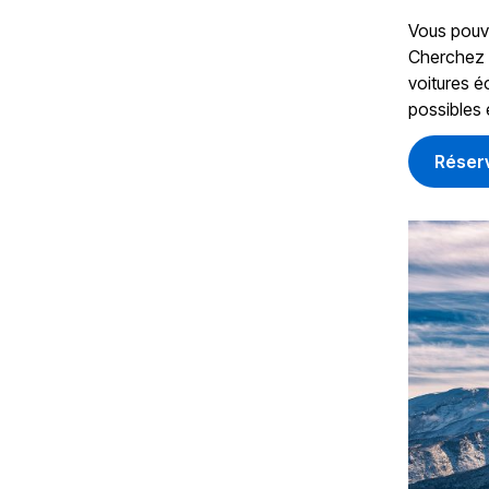
Vous pouve
Cherchez v
voitures é
possibles 
Réser