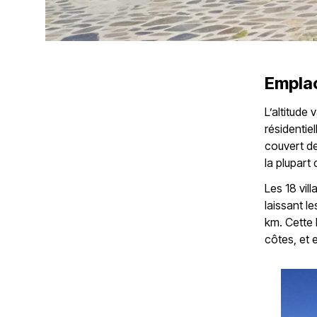
Empla
L’altitude
résidentie
couvert de
la plupart
Les 18 vil
laissant le
km. Cette b
côtes, et e