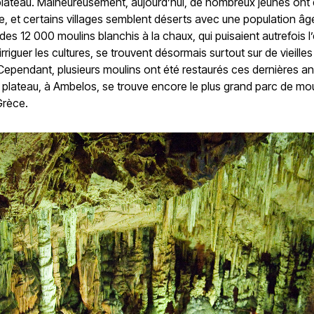
e plateau. Malheureusement, aujourd’hui, de nombreux jeunes ont q
le, et certains villages semblent déserts avec une population âg
es 12 000 moulins blanchis à la chaux, qui puisaient autrefois l
irriguer les cultures, se trouvent désormais surtout sur de vieille
Cependant, plusieurs moulins ont été restaurés ces dernières a
u plateau, à Ambelos, se trouve encore le plus grand parc de mo
Grèce.