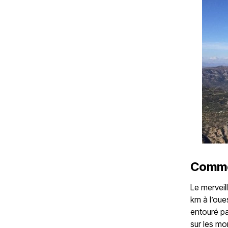
Comme
Le merveil
km à l’oues
entouré pa
sur les mo