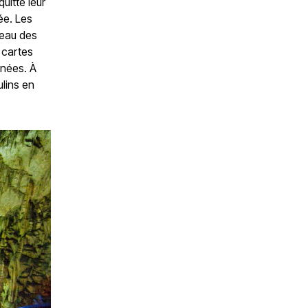
uitté leur
ée. Les
’eau des
s cartes
nnées. À
ulins en