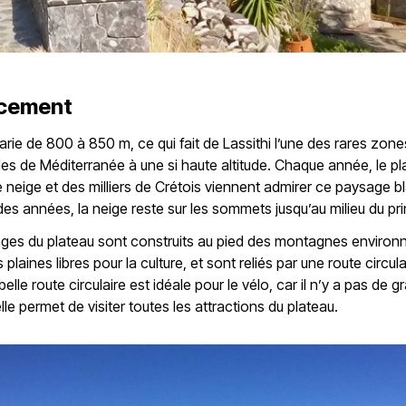
cement
 varie de 800 à 850 m, ce qui fait de Lassithi l’une des rares zone
lles de Méditerranée à une si haute altitude. Chaque année, le pl
 neige et des milliers de Crétois viennent admirer ce paysage b
 des années, la neige reste sur les sommets jusqu’au milieu du pr
lages du plateau sont construits au pied des montagnes environ
s plaines libres pour la culture, et sont reliés par une route circul
elle route circulaire est idéale pour le vélo, car il n’y a pas de 
lle permet de visiter toutes les attractions du plateau.