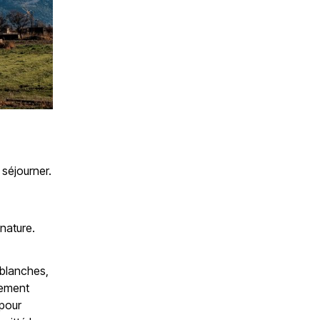
 séjourner.
 nature.
 blanches,
lement
 pour