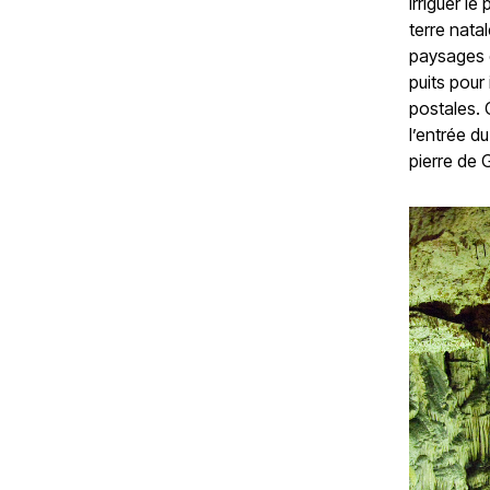
irriguer l
terre nata
paysages d
puits pour 
postales. 
l’entrée d
pierre de 