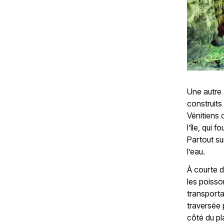
Une autre 
construits
Vénitiens 
l’île, qui
Partout su
l’eau.
À courte d
les poiss
transporta
traversée 
côté du pl