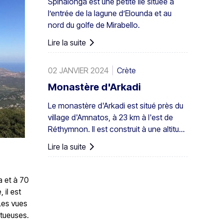
Spinalonga est une petite île située à
seulement en Grèce mais aussi dans
l’entrée de la lagune d’Elounda et au
toute l'Europe. Un peuplement assez
nord du golfe de Mirabello.
important existe également à Preveli,
avec de plus petits groupes ailleurs, par
Lire la suite
exemple à Agios Nikitas. Le palmier
apparaît aussi ici et là dans les îles du
02 JANVIER 2024
Crète
sud-ouest de la mer Égée, à Chypre et
en Turquie.
Monastère d'Arkadi
Le monastère d'Arkadi est situé près du
village d'Amnatos, à 23 km à l'est de
Réthymnon. Il est construit à une altitude
de 500 m, sur un terrain fertile ...
Lire la suite
a et à 70
 il est
Les vues
stueuses.