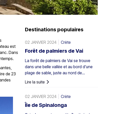
Destinations populaires
s
02 JANVIER 2024
Crète
ateau est
Forêt de palmiers de Vai
lanc. Dans
intemps.
La forêt de palmiers de Vai se trouve
dans une belle vallée et au bord d'une
nantes,
plage de sable, juste au nord de
aire de 23
l'ancienne Itanos : à 28 km de Sitia, 8
grandes
Lire la suite
km de Palaikastro et 6 km de Toplou par
leurs routes respectives. Couvrant 200
02 JANVIER 2024
Crète
stremmata (50 acres), elle est
composée de palmiers de Théophraste
Île de Spinalonga
indigènes – la plus grande colonie non