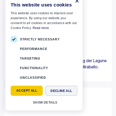
×
This website uses cookies
This website uses cookies to improve user
experience. By using our website you
consent to all cookies in accordance with our
Cookie Policy.
Read more
02 JANUAR 2024
Kreta
STRICTLY NECESSARY
Insel Spinalonga
PERFORMANCE
TARGETING
Spinalonga ist eine kleine Insel am Eingang der Lagune
von Elounda und nördlich des Golfs von Mirabello.
FUNCTIONALITY
Mehr lesen
UNCLASSIFIED
ACCEPT ALL
DECLINE ALL
SHOW DETAILS