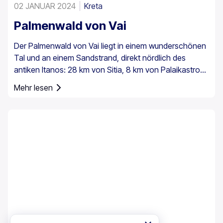
02 JANUAR 2024
Kreta
Palmenwald von Vai
Der Palmenwald von Vai liegt in einem wunderschönen
Tal und an einem Sandstrand, direkt nördlich des
antiken Itanos: 28 km von Sitia, 8 km von Palaikastro
und 6 km von Toplou über die jeweiligen Straßen
Mehr lesen
entfernt. Mit einer Fläche von 200 Stremmata (50
Acres) besteht er aus den einheimischen
Theophrastus-Palmen – der größten Kolonie nicht nur
in Griechenland, sondern in ganz Europa. Ein
ausreichend großer Bestand existiert auch in Preveli,
mit kleineren Gruppen an anderen Orten, z. B. in Agios
Nikitas. Die Palme kommt außerdem vereinzelt auf den
südwestlichen Ägäisinseln, auf Zypern und in der Türkei
vor.