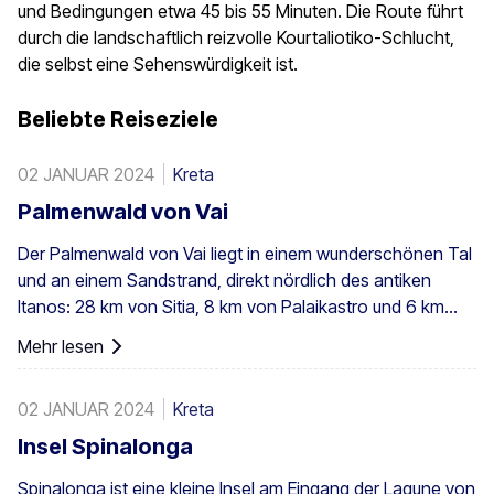
und Bedingungen etwa 45 bis 55 Minuten. Die Route führt
durch die landschaftlich reizvolle Kourtaliotiko-Schlucht,
die selbst eine Sehenswürdigkeit ist.
Beliebte Reiseziele
02 JANUAR 2024
Kreta
Palmenwald von Vai
Der Palmenwald von Vai liegt in einem wunderschönen Tal
und an einem Sandstrand, direkt nördlich des antiken
Itanos: 28 km von Sitia, 8 km von Palaikastro und 6 km
von Toplou über die jeweiligen Straßen entfernt. Mit einer
Mehr lesen
Fläche von 200 Stremmata (50 Acres) besteht er aus den
einheimischen Theophrastus-Palmen – der größten
02 JANUAR 2024
Kreta
Kolonie nicht nur in Griechenland, sondern in ganz Europa.
Ein ausreichend großer Bestand existiert auch in Preveli,
Insel Spinalonga
mit kleineren Gruppen an anderen Orten, z. B. in Agios
Spinalonga ist eine kleine Insel am Eingang der Lagune von
Nikitas. Die Palme kommt außerdem vereinzelt auf den