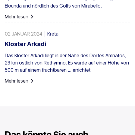
Elounda und nördlich des Golfs von Mirabello.
südwestlichen Ägäisinseln, auf Zypern und in der Türkei
vor.
Mehr lesen
02 JANUAR 2024
Kreta
Kloster Arkadi
Das Kloster Arkadi liegt in der Nähe des Dorfes Amnatos,
23 km östlich von Rethymno. Es wurde auf einer Höhe von
500 m auf einem fruchtbaren ... errichtet.
Mehr lesen
Das könnte Sie auch