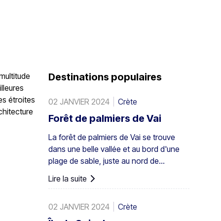
multitude
Destinations populaires
illeures
es étroites
02 JANVIER 2024
Crète
chitecture
Forêt de palmiers de Vai
La forêt de palmiers de Vai se trouve
dans une belle vallée et au bord d'une
plage de sable, juste au nord de
l'ancienne Itanos : à 28 km de Sitia, 8
Lire la suite
km de Palaikastro et 6 km de Toplou par
leurs routes respectives. Couvrant 200
02 JANVIER 2024
Crète
stremmata (50 acres), elle est
composée de palmiers de Théophraste