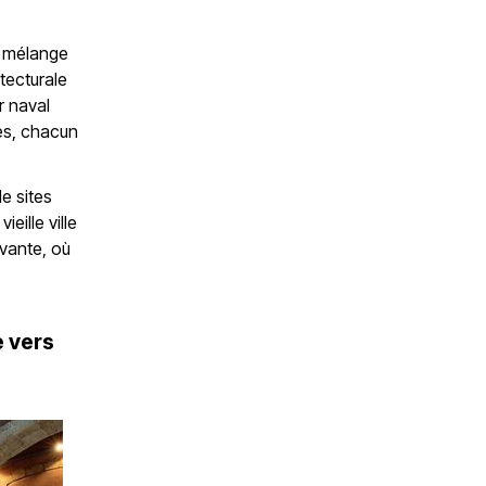
Le mélange
itecturale
r naval
ues, chacun
de sites
eille ville
ivante, où
e vers