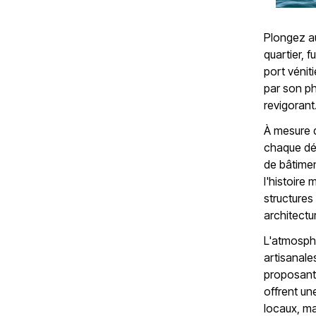
Plongez au
quartier, 
port vénit
par son ph
revigorant
À mesure q
chaque dét
de bâtime
l'histoire
structures
architectu
L'atmosphè
artisanale
proposant 
offrent un
locaux, ma