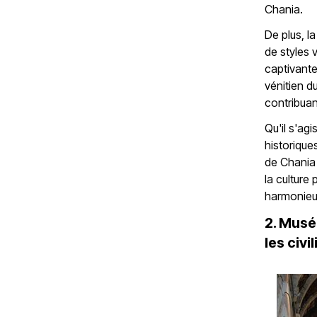
Chania.
De plus, la
de styles 
captivante
vénitien d
contribuan
Qu'il s'ag
historique
de Chania 
la culture
harmonieu
2. Musé
les civ