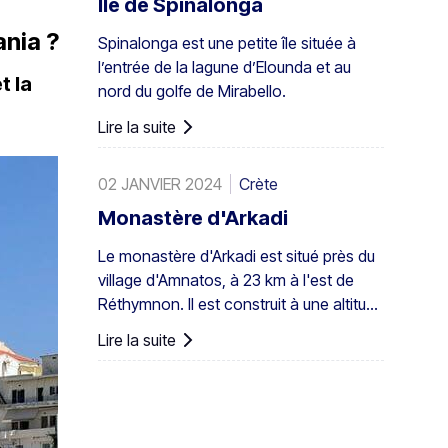
Île de Spinalonga
indigènes – la plus grande colonie non
ania ?
Spinalonga est une petite île située à
seulement en Grèce mais aussi dans
l’entrée de la lagune d’Elounda et au
toute l'Europe. Un peuplement assez
t la
nord du golfe de Mirabello.
important existe également à Preveli,
avec de plus petits groupes ailleurs, par
Lire la suite
exemple à Agios Nikitas. Le palmier
apparaît aussi ici et là dans les îles du
02 JANVIER 2024
Crète
sud-ouest de la mer Égée, à Chypre et
en Turquie.
Monastère d'Arkadi
Le monastère d'Arkadi est situé près du
village d'Amnatos, à 23 km à l'est de
Réthymnon. Il est construit à une altitude
de 500 m, sur un terrain fertile ...
Lire la suite