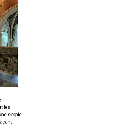
e
t les
une simple
raçant