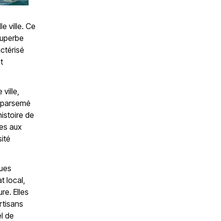
e ville. Ce
superbe
ctérisé
t
ville,
t parsemé
istoire de
nes aux
sité
ques
t local,
re. Elles
rtisans
l de