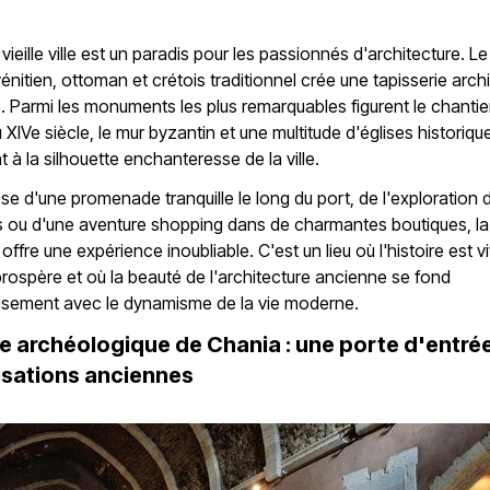
 vieille ville est un paradis pour les passionnés d'architecture. 
vénitien, ottoman et crétois traditionnel crée une tapisserie arch
. Parmi les monuments les plus remarquables figurent le chantie
u XIVe siècle, le mur byzantin et une multitude d'églises historiq
t à la silhouette enchanteresse de la ville.
isse d'une promenade tranquille le long du port, de l'exploration 
s ou d'une aventure shopping dans de charmantes boutiques, la vi
offre une expérience inoubliable. C'est un lieu où l'histoire est v
 prospère et où la beauté de l'architecture ancienne se fond
sement avec le dynamisme de la vie moderne.
e archéologique de Chania : une porte d'entré
ilisations anciennes