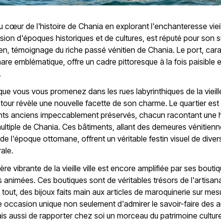
 cœur de l'histoire de Chania en explorant l'enchanteresse vieill
fusion d'époques historiques et de cultures, est réputé pour son 
ien, témoignage du riche passé vénitien de Chania. Le port, cara
are emblématique, offre un cadre pittoresque à la fois paisible e
.
ue vous vous promenez dans les rues labyrinthiques de la vieille 
our révèle une nouvelle facette de son charme. Le quartier es
nts anciens impeccablement préservés, chacun racontant une h
 multiple de Chania. Ces bâtiments, allant des demeures vénitien
 de l'époque ottomane, offrent un véritable festin visuel de diver
rale.
re vibrante de la vieille ville est encore amplifiée par ses bouti
s animées. Ces boutiques sont de véritables trésors de l'artisana
tout, des bijoux faits main aux articles de maroquinerie sur mesu
e occasion unique non seulement d'admirer le savoir-faire des a
is aussi de rapporter chez soi un morceau du patrimoine culture