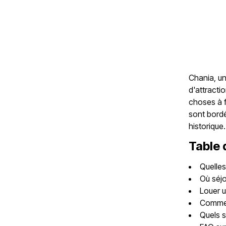
Chania, un
d'attractio
choses à fa
sont bordé
historique.
Table 
Quelles
Où séjo
Louer 
Commen
Quels s