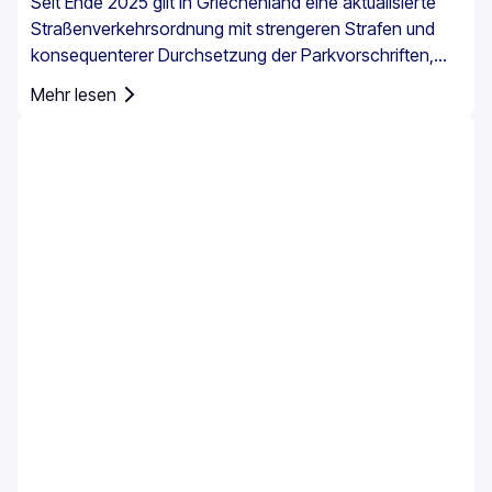
Seit Ende 2025 gilt in Griechenland eine aktualisierte
Straßenverkehrsordnung mit strengeren Strafen und
konsequenterer Durchsetzung der Parkvorschriften,
insbesondere in Stadtzentren, an Häfen, in
Mehr lesen
Fußgängerzonen und in bewirtschafteten
Parkbereichen. Die Parkregeln in Griechenland gelten
landesweit, doch das Parken auf Kreta erfordert
besondere Aufmerksamkeit, da die Insel historische
Zentren, enge Straßen, stark frequentierte Häfen und
saisonalen Touristenverkehr miteinander vereint.