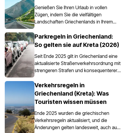
Genießen Sie Ihren Urlaub in vollen
Zügen, indem Sie die vielfältigen
Landschaften Griechenlands in Ihrem
eigenen Tempo erkunden – etwas, das
dank eines Mietwagens ganz einfach
Parkregeln in Griechenland:
möglich ist. Es ist jedoch wichtig zu
So gelten sie auf Kreta (2026)
wissen, dass eine Autoversicherung in
Seit Ende 2025 gilt in Griechenland eine
Griechenland nicht nur eine Option ist,
aktualisierte Straßenverkehrsordnung mit
sondern für alle Mietfahrzeuge
strengeren Strafen und konsequenterer
vorgeschrieben ist.
Durchsetzung der Parkvorschriften,
insbesondere in Stadtzentren, an Häfen,
Verkehrsregeln in
in Fußgängerzonen und in
Griechenland (Kreta): Was
bewirtschafteten Parkbereichen. Die
Touristen wissen müssen
Parkregeln in Griechenland gelten
landesweit, doch das Parken auf Kreta
Ende 2025 wurden die griechischen
erfordert besondere Aufmerksamkeit, da
Verkehrsregeln aktualisiert, und die
die Insel historische Zentren, enge
Änderungen gelten landesweit, auch auf