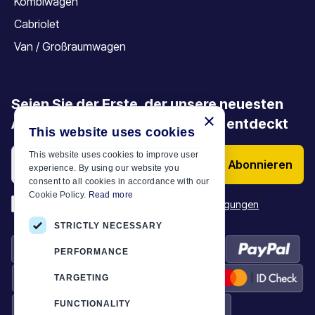
Kombiwagen
Cabriolet
Van / Großraumwagen
Seien Sie der Erste, der unsere neuesten
×
Angebote, Aktionen und Artikel entdeckt
This website uses cookies
This website uses cookies to improve user
Abonnieren
experience. By using our website you
consent to all cookies in accordance with our
Cookie Policy.
Read more
*
Ich habe die
Allgemeinen Geschäftsbedingungen
STRICTLY NECESSARY
PERFORMANCE
TARGETING
FUNCTIONALITY