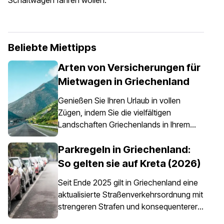
Schaltwagen fahren wollen.
Beliebte Miettipps
Arten von Versicherungen für
Mietwagen in Griechenland
Genießen Sie Ihren Urlaub in vollen
Zügen, indem Sie die vielfältigen
Landschaften Griechenlands in Ihrem
eigenen Tempo erkunden – etwas, das
dank eines Mietwagens ganz einfach
Parkregeln in Griechenland:
möglich ist. Es ist jedoch wichtig zu
So gelten sie auf Kreta (2026)
wissen, dass eine Autoversicherung in
Seit Ende 2025 gilt in Griechenland eine
Griechenland nicht nur eine Option ist,
aktualisierte Straßenverkehrsordnung mit
sondern für alle Mietfahrzeuge
strengeren Strafen und konsequenterer
vorgeschrieben ist.
Durchsetzung der Parkvorschriften,