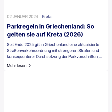
02 JANUAR 2024
Kreta
Parkregeln in Griechenland: So
gelten sie auf Kreta (2026)
Seit Ende 2025 gilt in Griechenland eine aktualisierte
Straßenverkehrsordnung mit strengeren Strafen und
konsequenterer Durchsetzung der Parkvorschriften,
insbesondere in Stadtzentren, an Häfen, in
Mehr lesen
Fußgängerzonen und in bewirtschafteten
Parkbereichen. Die Parkregeln in Griechenland gelten
landesweit, doch das Parken auf Kreta erfordert
besondere Aufmerksamkeit, da die Insel historische
Zentren, enge Straßen, stark frequentierte Häfen und
saisonalen Touristenverkehr miteinander vereint.