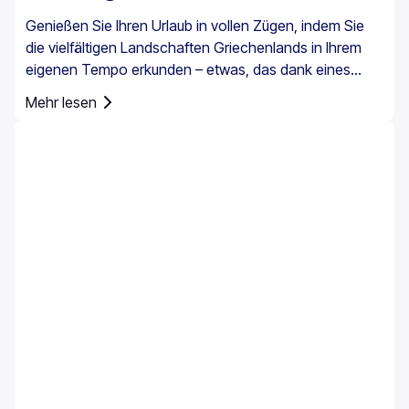
Genießen Sie Ihren Urlaub in vollen Zügen, indem Sie
die vielfältigen Landschaften Griechenlands in Ihrem
eigenen Tempo erkunden – etwas, das dank eines
Mietwagens ganz einfach möglich ist. Es ist jedoch
Mehr lesen
wichtig zu wissen, dass eine Autoversicherung in
Griechenland nicht nur eine Option ist, sondern für alle
Mietfahrzeuge vorgeschrieben ist.